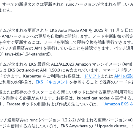
べての新規タスクは更新された runc バージョンが含まれる新しい 
ません。
ムが含まれる更新された EKS Auto Mode AMI を 2025 年 11
ッチ適用済みの AMIバージョンへの更新を自動的に開始します。ノード中断制御
更新するには、ノードを削除して即時交換を強制実行できます。お客様は、kub
パッチ適用済みの AMI を実行していることを確認できます。パッチ適用済み
01 (aws-k8s-1.34-standard))。
れる EKS 最適化 AL2/AL2023 Amazon マシンイメージ (AMI) バージ
S Bottlerocket AMI 1.50.0 にも含まれています。マネー
ます。Karpenter をご利用のお客様は、
ドリフト
または
AMI の選
ご利用のお客様は、
EKS ドキュメント
を参照することで既存のノードを
 11 月 5 日に新規または既存のクラスターにある新しいポッドに対する更新
ッドを削除する必要があります。お客様は、kubectl get nodes を実行すること
Fargate ポッドの削除および作成方法については、「
Amazon EKS
6 日にパッチ適用済みの runc (バージョン 1.3.2-2) が含まれる更新バージョン 
する方法については、EKS Anywhere の「Upgrade clust