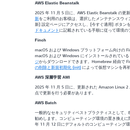
AWS Elastic Beanstalk
2025 年 11 月 5 日に、AWS Elastic Bea
新
をご利用のお客様は、選択したメンテナンスウィ
新] 設定ページにアクセスし、[今すぐ適用] ボ
ドキュメント
に記載されている手順に従って環境の
Finch
macOS および Windows プラットフォーム向けの F
macOS および Windows にインストールされてい
ジ
からダウンロードできます。Homebrew 経由で 
の削除と新規初期化 (init)
によって仮想マシンを再
AWS 深層学習 AMI
2025 年 11 月 5 日に、更新された Amazon Li
点で更新を行う必要があります。
AWS Batch
一般的なセキュリティベストプラクティスとして、Ba
勧めします。コンピューティング環境の置き換えに
年 11 月 12 日にデフォルトのコンピューティング