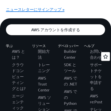
ニュースレターにサインアップ »
AWS アカウントを作成する
学ぶ
リソース
デベロッパー
ヘルプ
AWS と
開始方
Builder
お問い
は？
法
Center
合わせ
クラウ
トレー
SDK と
サポー
ドコン
ニング
ツール
トチケ
ピュー
ットを
AWS
AWS で
ティン
申請す
Trust
の .NET
グとは?
る
Center
AWS で
エージ
AWS
AWS ソ
の
ェンテ
re:Post
リュー
Python
ィック
ション
ナレッ
AWS で