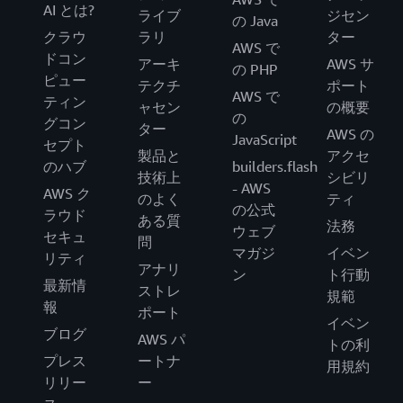
AI とは?
ライブ
ジセン
の Java
クラウ
ラリ
ター
AWS で
ドコン
アーキ
AWS サ
の PHP
ピュー
テクチ
ポート
AWS で
ティン
ャセン
の概要
の
グコン
ター
AWS の
JavaScript
セプト
製品と
アクセ
のハブ
builders.flash
技術上
シビリ
- AWS
AWS ク
のよく
ティ
の公式
ラウド
ある質
法務
ウェブ
セキュ
問
マガジ
イベン
リティ
アナリ
ン
ト行動
最新情
ストレ
規範
報
ポート
イベン
ブログ
AWS パ
トの利
プレス
ートナ
用規約
リリー
ー