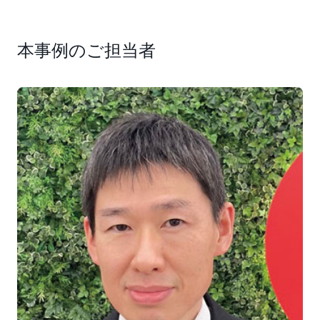
なお、同社のシステム部門は従来「システム部」という
名称で保守運用を主に行っていましたが、これからはデ
本事例のご担当者
ジタル化戦略のためのシステムを企画・構築をするとい
う意味で「システム企画部」と名称を変えました。
AWS の導入によって物理ハードウェアの調達や運用な
どの附帯業務が軽減され、まさに企画業務に集中できる
ようになっています。前川氏も、数年ごとの基幹システ
ム更改に費やしてきた労力を軽減できることを歓迎して
います。「すべてのシステムのクラウド移行はまだ終わ
っていませんが、数年ごとのシステム更改の費用が発生
しなくなれば、他のシステムへの投資が可能です。これ
までトータルな投資対効果の面で採用ができなかったシ
ステムも承認を得やすくなるでしょう」
クラウド移行による基盤整備は、これまで難しかった業
務処理の改善につながっています。例えば従来は電話や
ファクス、紙の書類によって手続きしていた店頭でのリ
フォーム費用の売上計上処理を、AWS 上に展開した新