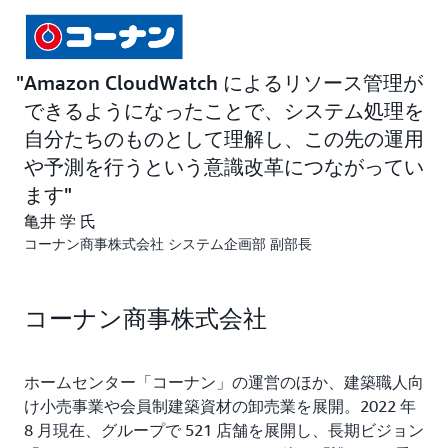
を利用し、
Amazon EC2
や
Amazon RDS
、
AWS Lambda
などで構成したシステムはマルチ AZ 構成で冗長性を確
保。同社は 2022 年 11 月現在、20 種ほどのシステムの
Amazon CloudWatch によるリソース管理が
うち 9 種のシステムを AWS に移行しています。その他
できるようになったことで、システム処理を
のクラウドも利用しているほか、残りのシステムもリプ
自分たちのものとして理解し、この先の運用
レース時のクラウド化を検討中です。
や予測を行うという意識改革につながってい
ます
ソリューション
亀井 学 氏
POS システムのクラウド化も実現し、効率的な販売デ
コーナン商事株式会社 システム企画部 副部長
ータの管理・活用を実現
AWS に移行したシステムの中には、約 430 店舗を擁す
コーナン商事株式会社
るホームセンター「コーナン」の約 4,000 台近い POS
レジの仕組みもあります。従来の POS は店舗ごとに販
売データを管理、日次で集計してデータを統合していま
ホームセンター「コーナン」の運営のほか、建築職人向
した。また、他のシステムとの連携がなされておらず、
け小売事業や会員制建築資材の卸売業を展開。2022 年
販売データをうまく活用できていませんでした。そこで
8 月現在、グループで 521 店舗を展開し、長期ビジョン
選んだのが AWS 上で動作できる NEC 提供の小売業向け