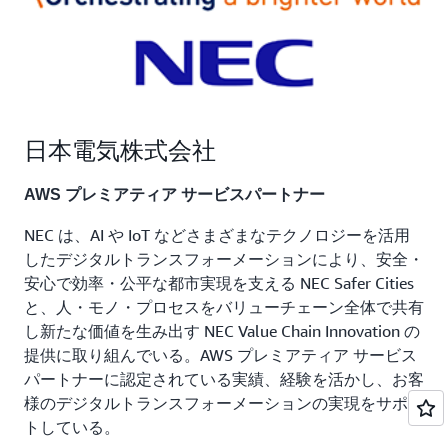
クの活用については稼働後のこの 2 年ほど、AWS の担
当者から勉強会を隔週で開催してもらい、協力会社とと
もに参加しています」（前川氏）
導入効果
日本電気株式会社
運用 / コスト負担軽減とデータレイク構築でデジタル活
用を加速へ
AWS プレミアティア サービスパートナー
クラウド移行後の効果について亀井氏は、機器の調達や
NEC は、AI や IoT などさまざまなテクノロジーを活用
運用・監視の負担軽減と意識の変化を挙げます。「クラ
したデジタルトランスフォーメーションにより、安全・
ウド化によって調達業務の負荷は最小限になり、
安心で効率・公平な都市実現を支える NEC Safer Cities
Amazon CloudWatch
によって自分たちでリソース監視
と、人・モノ・プロセスをバリューチェーン全体で共有
ができるようになりました。外注先に運用状況を後追い
し新たな価値を生み出す NEC Value Chain Innovation の
で知らせてもらう形から、メトリクスやダッシュボード
提供に取り組んでいる。AWS プレミアティア サービス
を使って見たいときに CPU の稼働率などを見られるよ
パートナーに認定されている実績、経験を活かし、お客
うになりました。システム処理を自分たちのものとして
様のデジタルトランスフォーメーションの実現をサポー
理解し、この先の運用や予測を行うという意識改革につ
トしている。
ながっています」