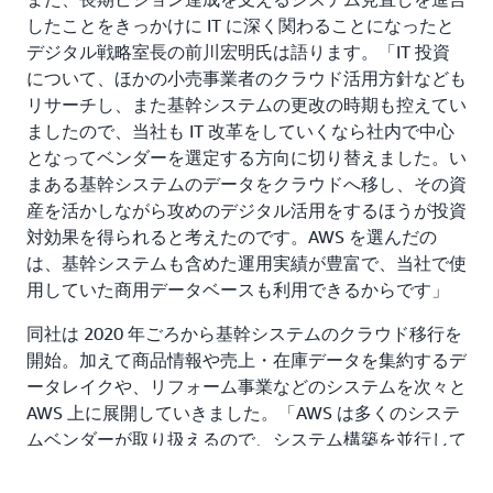
したことをきっかけに IT に深く関わることになったと
デジタル戦略室長の前川宏明氏は語ります。「IT 投資
について、ほかの小売事業者のクラウド活用方針なども
リサーチし、また基幹システムの更改の時期も控えてい
ましたので、当社も IT 改革をしていくなら社内で中心
となってベンダーを選定する方向に切り替えました。い
まある基幹システムのデータをクラウドへ移し、その資
産を活かしながら攻めのデジタル活用をするほうが投資
対効果を得られると考えたのです。AWS を選んだの
は、基幹システムも含めた運用実績が豊富で、当社で使
用していた商用データベースも利用できるからです」
同社は 2020 年ごろから基幹システムのクラウド移行を
開始。加えて商品情報や売上・在庫データを集約するデ
ータレイクや、リフォーム事業などのシステムを次々と
AWS 上に展開していきました。「AWS は多くのシステ
ムベンダーが取り扱えるので、システム構築を並行して
実施できました」と亀井氏は語ります。社内ネットワー
クからクラウド環境への接続には
AWS Direct Connect