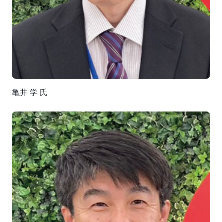
しい POS システムとリフォームシステムのデータ連携
によって、自動で計上できるようになりました。現在、
EC サイトを再構築中ですが、これも POS と連携させる
予定です。さらにコーナン商事では、AWS で構築した
データレイクを活用してデータ連携・分析を推進してい
く方針です。前川氏は、「すべての経営活動を『お客様
視点』に転換する戦略を実行しています。そのために
は、数値の分析やお客様が求めるサービスの強化が必要
亀井 学 氏
で、それを可能にするシステムを企画していきたいで
す」と語ります。亀井氏も「お客様のニーズを実現する
手段として、データ基盤は強力な武器となります。これ
からも AWS のサポートを得ながら、新しい技術に挑戦
していきたいです」と語るように、コーナン商事のデー
タ活用はさらなるビジネスの進化へとつながっていきま
す。