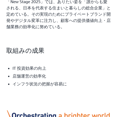
「New Stage 2025」では、ありたい姿を「誰からも愛
POS ソリューション『NeoSarf/POS』です。亀井氏は
される、日本を代表する住まいと暮らしの総合企業」と
「新たな POS には各店の POS 用サーバーを統合するこ
定めている。その実現のためにプライベートブランド開
とと、AWS 上で動作するという要件を設定しました。
発やデジタル変革に注力し、顧客への提供価値向上・店
以前は各店舗に POS 用サーバーを設置していました
舗業務の効率化に努めている。
が、クラウド化によりその必要はなくなり、新店を出店
する際もサーバーの購入費の削減や作業のスピードアッ
プが可能となりました。レジの操作画面がわかりやすい
取組みの成果
ことも重視しました」と選択理由を語ります。レジ端末
の入れ替えは入念な計画のもと実施され、店舗の販売デ
ータをリアルタイムに集約できる環境が整備されまし
IT 投資効果の向上
た。
店舗運営の効率化
データ集約の目的は、データ連携によるさらなる効率化
インフラ状況の把握が容易に
や価値の創造です。従来の基幹システムはデータを溜め
ていくことが得意ではなく、業務運用のために整理され
たデータを扱っていました。販売レシート 1 枚単位と
いう細かい粒度での情報管理や分析が困難でした。そこ
で AWS 上にデータレイクを構築し、API によってさま
ざまなデータを取り出せる仕組みを構築。「データレイ