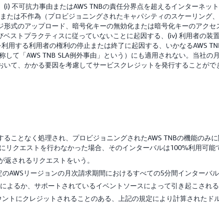
i) 不可抗力事由またはAWS TNBの責任分界点を超えるインターネ
の行為または不作為（プロビジョニングされたキャパシティのスケーリング
式のアップロード、暗号化キーの無効化または暗号化キーのアクセス不能化
ベストプラクティスに従っていないことに起因する、(iv) 利用者の
TNBを利用する利用者の権利の停止または終了に起因する、いかなるAWS 
総称して「AWS TNB SLA例外事由」という）にも適用されない。当
おいて、かかる要因を考慮してサービスクレジットを発行することがで
生することなく処理され、プロビジョニングされたAWS TNBの機能の
にリクエストを行わなかった場合、そのインターバルは100%利用可能
ドが返されるリクエストをいう。
定のAWSリージョンの月次請求期間におけるすべての5分間インターバ
び出しによるか、サポートされているイベントソースによって引き起こされるA
ウントにクレジットされることのある、上記の規定により計算されたド