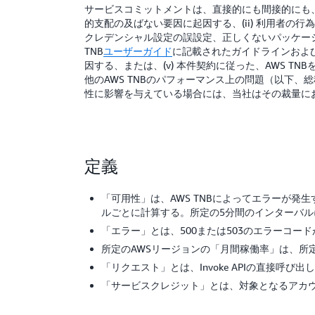
サービスコミットメントは、直接的にも間接的にも、(
的支配の及ばない要因に起因する、(ii) 利用者
クレデンシャル設定の誤設定、正しくないパッケージ形
TNB
ユーザーガイド
に記載されたガイドラインおよび
因する、または、(v) 本件契約に従った、AWS 
他のAWS TNBのパフォーマンス上の問題（以下、
性に影響を与えている場合には、当社はその裁量に
定義
「可用性」は、AWS TNBによってエラーが発
ルごとに計算する。所定の5分間のインターバル
「エラー」とは、500または503のエラーコー
所定のAWSリージョンの「月間稼働率」は、所
「リクエスト」とは、Invoke APIの直接呼
「サービスクレジット」とは、対象となるアカ