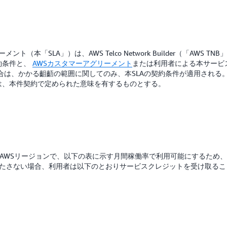
アグリーメント（本「SLA」）は、AWS Telco Network Builder（「A
約条件と、
AWSカスタマーアグリーメント
または利用者による本サービ
は、かかる齟齬の範囲に関してのみ、本SLAの契約条件が適用される。
は、本件契約で定められた意味を有するものとする。
て、各AWSリージョンで、以下の表に示す月間稼働率で利用可能にするた
を満たさない場合、利用者は以下のとおりサービスクレジットを受け取る