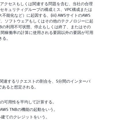
ットアクセスもしくは関連する問題を含む、当社の合理
、セキュリティグループの構成ミス、VPC構成または
など）に起因する、(iii) AWSサイトのAWS
装置、ソフトウェアもしくはその他のテクノロジーに起
TNBの利用不可状態、停止もしくは終了、またはその
社の月間稼働率の計算に使用される要因以外の要因が可用
きる。
みに関連するリクエストの割合を、5分間のインターバ
であると想定される。
ルの可用性を平均して計算する。
WS TNBの機能の起動をいう。
ル建てのクレジットをいう。