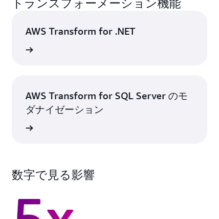
トランスフォーメーション機能
百の Windows アプリケーションと、それに関連付
ルスタックモダナイゼーション全体にわたって、強
けられたデータベース、UI コンポーネント、デプ
化されたセキュリティと説明可能な変換を備えた、
ロイプロセスを並行してモダナイズします。チーム
統合クラウドネイティブソリューションを提供しま
AWS Transform for .NET
のキャパシティをスケールし、部門横断的なコラボ
す。
レーションを効率化することで、大規模かつ複雑な
詳細
マルチレイヤ―プロジェクトに容易に取り組むこと
ができます。
AWS Transform for SQL Server のモ
ダナイゼーション
詳細
数字で見る影響
5x