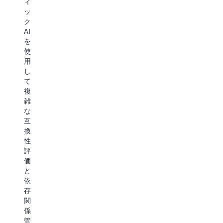
ィ
を
シ
Framework
ッ
実
ョ
設
ク
現
ン
定
AI
し
の
や
を
ま
デ
接
使
す。
プ
続
用
ロ
文
し
イ
字
て
を
列
複
連
な
雑
携
ど
な
さ
の
互
せ
依
換
な
存
性
が
ア
評
ら、
プ
価
統
リ
と
合
ケ
依
検
ー
存
証
シ
関
と
ョ
係
エ
ン
管