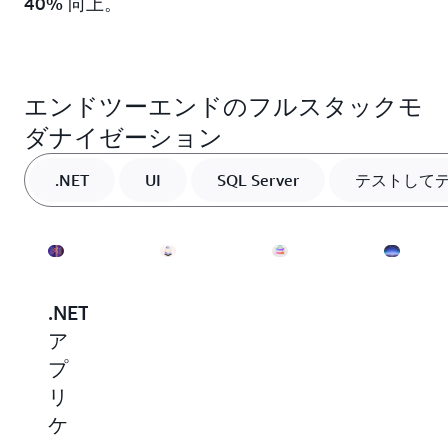
40% 向上。
エンドツーエンドのフルスタックモ
ダナイゼーション
.NET
UI
SQL Server
テストして
.NET
UI
SQL
モ
ア
レ
Server
ダ
プ
イ
デ
ナ
リ
ヤ
ー
イ
ケ
ー
タ
ゼ