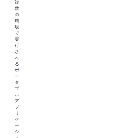
複
デ
に
数
プ
よ
の
ロ
り、
環
イ
モ
境
プ
ダ
で
ロ
ナ
実
セ
イ
行
ス
ゼ
さ
に
ー
れ
よ
シ
る
り、
ョ
ポ
チ
ン
ー
ー
プ
タ
ム
ロ
ブ
は、
セ
ル
適
ス
ア
切
全
プ
な
体
リ
ガ
を
ケ
バ
通
ー
ナ
じ
シ
ン
て
ョ