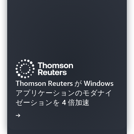
The Hartford が AWS
Thomson Reuters が Windows
Transform を使用して
アプリケーションのモダナイ
Experian がエージェンティッ
Windows アプリケーションの
ゼーションを 4 倍加速
ク AI を使用して Windows の
モダナイゼーションを加速
モダナイゼーションを加速
例を読む
例を読む
例を読む