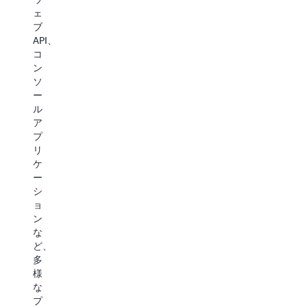
ッ
け
ま
ェ
ト
の
す。
ブ
フ
デ
エ
API、
ォ
プ
ー
コ
ー
ロ
ジ
ン
ム
イ
ェ
ソ
間
設
ン
ー
で
定
ト
ル
の
を
は、
ア
イ
生
複
プ
ン
成
雑
リ
タ
し
な
ケ
ー
て、
SQL
ー
フ
Infrastruc
Server
シ
ェ
as
固
ョ
イ
Code
有
ン
ス
テ
の
な
機
ン
機
ど、
能
プ
能
多
を
レ
を
様
維
ー
処
な
持
ト
理
プ
し、
を