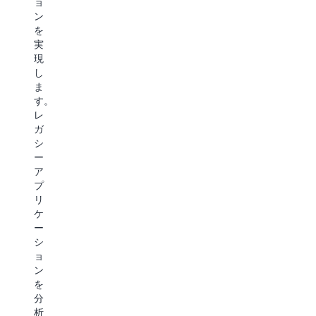
ョ
と
ダ
ゼ
ン
を
ナ
ー
を
通
イ
シ
実
じ
ズ
ョ
現
て、
さ
ン
し
UI
れ
を
ま
モ
た
加
す。
ダ
ア
速
レ
ナ
プ
し
ガ
イ
リ
ま
シ
ゼ
ケ
す。
ー
ー
ー
専
ア
シ
シ
用
プ
ョ
ョ
エ
リ
ン
ン
ー
ケ
を
の
ジ
ー
実
構
ェ
シ
現
築、
ン
ョ
し
テ
ト
ン
ま
ス
が、
を
す。
ト、
ス
分
こ
デ
キ
析
の