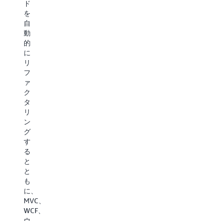
ド
に
プ
関
を
変
リ
係
自
換
ケ
を
動
し、
ー
分
的
従
シ
析
に
来
ョ
し、
リ
の
ン
機
フ
手
を
能
ァ
作
分
を
ク
業
析
維
タ
を
し、
持
リ
高
Amazon
し
ン
速
EC2
な
グ
化
Linux
が
す
す
お
ら、
る
る
よ
自
と
と
び
動
と
と
Amazon
的
も
も
ECS
に
に、
に、
環
変
MVC、
プ
境
換
WCF、
ラ
向
し
ウ