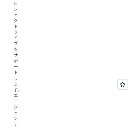
し、
ロ
最
作
ス
ジ
新
成
ト
ェ
の
し
ア
ク
応
ま
ド
ト
答
す。
プ
タ
性
デ
ロ
イ
に
ー
シ
プ
優
タ
ー
を
れ
ベ
ジ
サ
た
ー
ャ
ポ
ユ
ス
を
ー
ー
の
PostgreSQL
ト
ザ
デ
互
し
ー
プ
換
ま
エ
ロ
形
す。
ク
イ
式
エ
ス
と
に
ー
ペ
ア
変
ジ
リ
プ
換
ェ
エ
リ
し
ン
ン
ケ
て、
テ
ス
ー
Entity