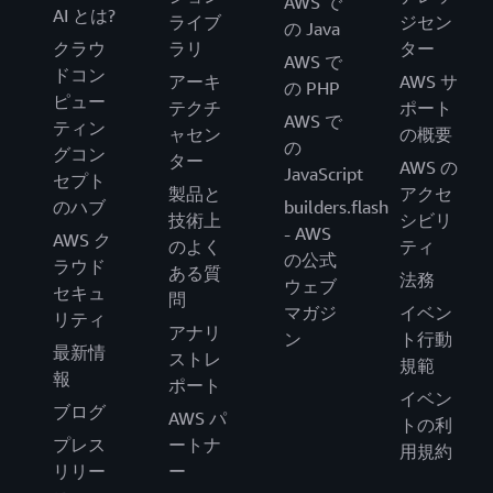
AWS で
AI とは?
ライブ
ジセン
の Java
クラウ
ラリ
ター
AWS で
ドコン
アーキ
AWS サ
の PHP
ピュー
テクチ
ポート
AWS で
ティン
ャセン
の概要
の
グコン
ター
AWS の
JavaScript
セプト
製品と
アクセ
のハブ
builders.flash
技術上
シビリ
- AWS
AWS ク
のよく
ティ
の公式
ラウド
ある質
法務
ウェブ
セキュ
問
マガジ
イベン
リティ
アナリ
ン
ト行動
最新情
ストレ
規範
報
ポート
イベン
ブログ
AWS パ
トの利
プレス
ートナ
用規約
リリー
ー