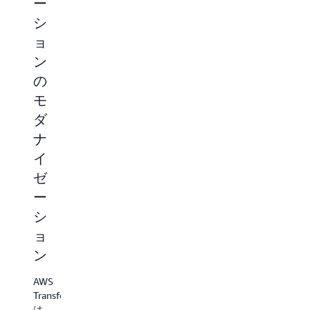
ー
変
ベ
ー
シ
換
ー
シ
ョ
ス
ョ
AWS
ン
の
ン
Transform
は、.NET
の
モ
を
モ
モ
ダ
テ
ダ
ダ
ナ
ス
ナ
イ
ナ
イ
ト
ゼ
イ
ゼ
お
ー
シ
ゼ
ー
よ
ョ
ー
シ
び
ン
シ
ョ
デ
の
一
ョ
ン
プ
環
ン
ロ
と
AWS
し
イ
Transform
AWS
て、
は、
Transform
レ
AWS
ス
は、