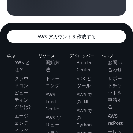
AWS アカウントを作成する
学ぶ
リソース
デベロッパー
ヘルプ
AWS と
開始方
Builder
お問い
は？
法
Center
合わせ
クラウ
トレー
SDK と
サポー
ドコン
ニング
ツール
トチケ
ピュー
ットを
AWS
AWS で
ティン
申請す
Trust
の .NET
グとは?
る
Center
AWS で
エージ
AWS
AWS ソ
の
ェンテ
re:Post
リュー
Python
ィック
ション
ナレッ