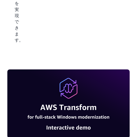
ド
を
ズ
ネ
実
さ
イ
現
れ
テ
で
た
ィ
き
ア
ブ
ま
プ
デ
す。
リ
ー
ケ
タ
ー
ベ
シ
ー
ョ
ス
ン
の
を
導
検
入
証
を
で
実
き
現
ま
で
す。
き
ま
す。