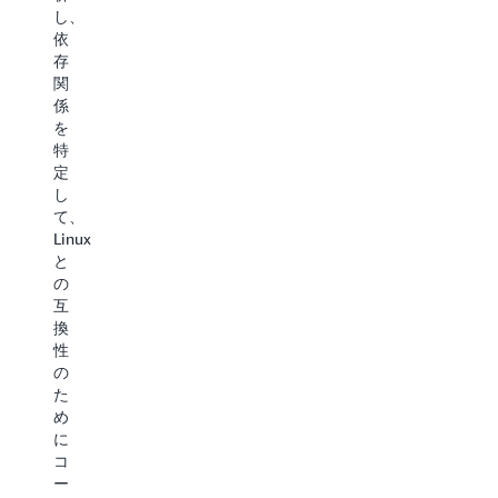
プ
ー
し、
サ
ロ
マ、
依
ー
イ
ス
存
ビ
を
ト
関
ス
自
ア
係
は、
動
ド
を
ASP.NET
化
プ
特
Web
し
ロ
定
Forms
ま
シ
し
ア
す。
ー
て、
プ
こ
ジ
Linux
リ
の
ャ、
と
ケ
サ
ア
の
ー
ー
プ
互
シ
ビ
リ
換
ョ
ス
ケ
性
ン
は、
ー
の
を
変
シ
た
Linux
換
ョ
め
互
さ
ン
に
換
れ
の
コ
の
た
依
ー
Blazor
ア
存