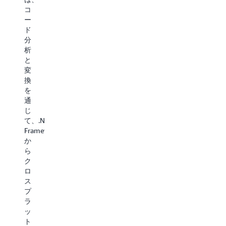
ガ
Transform
キ
コ
シ
は、
ー
ー
ー
イ
マ
ド
Windows
ン
変
分
ウ
テ
換
析
ェ
リ
と
と
ブ
ジ
依
変
UI
ェ
存
換
フ
ン
ア
を
レ
ト
プ
通
ー
な
リ
じ
ム
イ
ケ
て、.NET
ワ
ン
ー
Framework
ー
フ
シ
か
ク
ラ
ョ
ら
を、
ス
ン
ク
最
ト
コ
ロ
新
ラ
ー
ス
の
ク
ド
プ
ク
チ
の
ラ
ロ
ャ
リ
ッ
ス
プ
フ
ト
プ
ロ