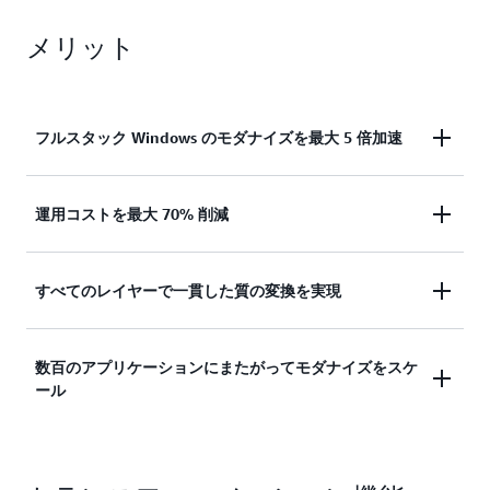
メリット
フルスタック Windows のモダナイズを最大 5 倍加速
Kiro や AWS Transform カスタムなどの AI コーディ
運用コストを最大 70% 削減
ングツールの使用とともに、エージェンティック AI
ベースのオートメーションを使用して、アプリケー
高コストのライセンスから移行し、インフラストラ
すべてのレイヤーで一貫した質の変換を実現
ション、UI、データベース、デプロイレイヤー全体
クチャ費用を抑えることで、運用コストを最大
にわたる煩雑な分析、依存関係マッピング、互換性
70% 削減します。アプリケーションのモダナイゼ
評価、リファクタリングのタスクにかかる時間を大
アプリケーションコード、UI フレームワーク、デ
数百のアプリケーションにまたがってモダナイズをスケ
ーション、UI の移植、データベース変換、デプロ
幅に短縮できます。
ール
ータベーススキーマとストアドプロシージャ、デプ
イオートメーションにおける変換コストを大幅に削
ロイプロセス全体で一貫した質のモダナイゼーショ
減します。
ンを提供する統合エクスペリエンスにより、
統合エクスペリエンスと人による監視を通じて、数
Windows テクノロジースタックを変革します。フ