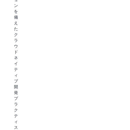
ス
ア
ン
と
プ
を
監
リ
備
視
ケ
え
の
ー
た
下
シ
ク
で、
ョ
ラ
ク
ン
ウ
ラ
の
ド
ウ
互
ネ
ド
換
イ
ネ
性
テ
イ
を
ィ
テ
確
ブ
ィ
保
開
ブ
し
発
環
な
プ
境
が
ラ
で
ら、
ク
モ
ク
テ
ダ
ラ
ィ
ナ
ウ
ス
イ