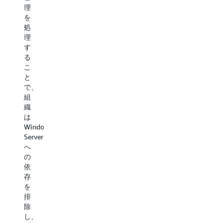
ラ
コ
理
ー
ー
を
解
ド
処
決
を
理
ガ
同
す
イ
時
る
ダ
に
こ
ン
更
と
ス
新
で、
を
し
組
提
ま
織
供
す。
は
し
こ
Windows
ま
の
Server
す。
協
へ
こ
調
の
の
的
依
合
な
存
理
ア
を
化
プ
排
さ
ロ
除
れ
ー
し、
た
チ