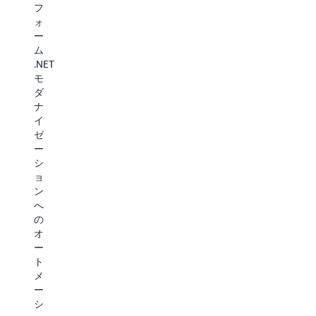
ァ
フ
ラ
ビ
ク
ォ
ッ
ジ
タ
ー
ト
ョ
リ
ム
フ
ニ
ン
.NET
ォ
ン
グ
モ
ー
グ
を
ダ
ム
と
通
ナ
フ
CI/CD
じ
イ
レ
パ
て、
ゼ
ー
イ
SQL
ー
ム
プ
Server
シ
ワ
ラ
か
ョ
ー
イ
ら
ン
ク
ン
Amazon
へ
に
の
Aurora
の
自
生
PostgreSQL
オ
動
成
へ
ー
変
を
の
ト
換
通
モ
メ
す
じ
ダ
ー
る
て、
ナ
シ
こ
モ
イ