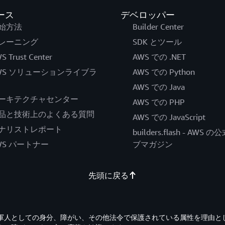
ース
デベロッパー
始方法
Builder Center
レーニング
SDK とツール
S Trust Center
AWS での .NET
WS ソリューションライブラ
AWS での Python
AWS での Java
ーキテクチャセンター
AWS での PHP
品と技術上のよくある質問
AWS での JavaScript
ナリストレポート
builders.flash - AWS 
WS パートナー
ブマガジン
先頭に戻る
退役軍人としての身分、障がい、その他法令で保護されている属性を理由と