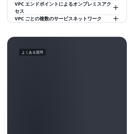
バビリティポリシーをサービスのコレクション
ワーク接続を自動的に管理します。
づいてトラフィックをルーティングするための
Amazon VPC Lattice は、サービス間の認証と認
VPC エンドポイントによるオンプレミスアク
に適用することもできます。
共通のコントロールを提供する、フルマネージ
可のために AWS Identity and Access
セス
ド型のアプリケーションレイヤープロキシで
Management (IAM) と統合し、現在 AWS のサー
VPC エンドポイント (AWS PrivateLink を利用) を
VPC ごとの複数のサービスネットワーク
す。Amazon VPC Lattice は、ブルー/グリーンお
ビスで使用しているのと同じ使い慣れた認証お
使用して、オンプレミスから VPC Lattice のサー
サービスネットワークタイプの VPC エンドポイ
よび canary スタイルのデプロイの加重ルーティ
よび認可機能を提供します。
ビスとリソースにアクセスできます。
ントを使用して、1 つの VPC から複数のサービ
ングもサポートしています。
スネットワークに接続できるようになりまし
た。
よくある質問