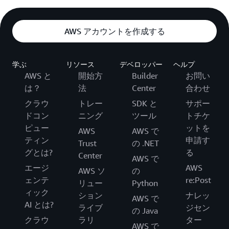
AWS アカウントを作成する
学ぶ
リソース
デベロッパー
ヘルプ
AWS と
開始方
Builder
お問い
は？
法
Center
合わせ
クラウ
トレー
SDK と
サポー
ドコン
ニング
ツール
トチケ
ピュー
ットを
AWS
AWS で
ティン
申請す
Trust
の .NET
グとは?
る
Center
AWS で
エージ
AWS
AWS ソ
の
ェンテ
re:Post
リュー
Python
ィック
ション
ナレッ
AWS で
AI とは?
ライブ
ジセン
の Java
クラウ
ラリ
ター
AWS で