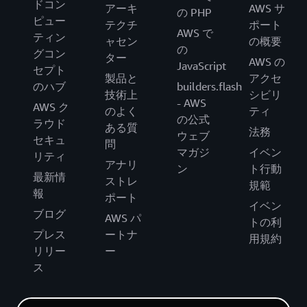
ドコン
アーキ
AWS サ
の PHP
ピュー
テクチ
ポート
AWS で
ティン
ャセン
の概要
の
グコン
ター
AWS の
JavaScript
セプト
製品と
アクセ
のハブ
builders.flash
技術上
シビリ
- AWS
AWS ク
のよく
ティ
の公式
ラウド
ある質
法務
ウェブ
セキュ
問
マガジ
イベン
リティ
アナリ
ン
ト行動
最新情
ストレ
規範
報
ポート
イベン
ブログ
AWS パ
トの利
プレス
ートナ
用規約
リリー
ー
ス