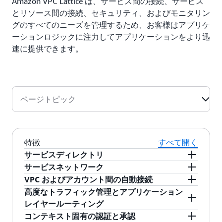
Amazon VPC Lattice は、サービス間の接続、サービス
とリソース間の接続、セキュリティ、およびモニタリン
グのすべてのニーズを管理するため、お客様はアプリケ
ーションロジックに注力してアプリケーションをより迅
速に提供できます。
ページトピック
特徴
すべて開く
サービスディレクトリ
Amazon VPC Lattice は、AWS Resource Access
サービスネットワーク
Manager (AWS RAM) を通じて所有または共有さ
Amazon VPC Lattice を使用すると、サービスの
VPC およびアカウント間の自動接続
れているサービスの一元的なビューを備えたサ
検出と接続を自動的に実装するために使用され
Amazon VPC Lattice は、IPv4、IPv6、および重
高度なトラフィック管理とアプリケーション
ービスディレクトリを提供します。
る論理境界を持つサービスネットワークを作成
複する IP アドレス間のネットワークアドレス変
レイヤールーティング
できます。共通のアクセスポリシーとオブザー
換に加えて、VPC およびアカウント間のネット
Amazon VPC Lattice は、リクエストの特性に基
コンテキスト固有の認証と承認