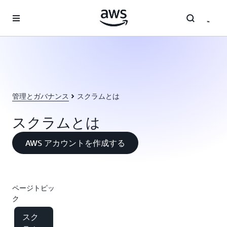
メインコンテンツに移動
管理とガバナンス
スクラムとは
スクラムとは
AWS アカウントを作成する
ページトピッ
ク
スク