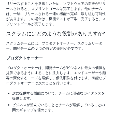
リリースすることを選択したため、ソフトウェアの変更がリリ
ースされると、スプリントゴールは完了します。他のチーム
は、一緒にリリースされる一連の機能の完成に取り組む可能性
があります。この場合は、機能テストが正常に完了すると、ス
プリントゴールが完了します。
スクラムにはどのような役割がありますか?
スクラムチームには、プロダクトオーナー、スクラムリーダ
ー、開発チームの 3 つの特定の役割が必要です。
プロダクトオーナー
プロダクトオーナーは、開発チームがビジネスに最大の価値を
提供できるようにすることに注力します。エンドユーザーや顧
客の変化するニーズを理解し、優先順位を付けます。有能なプ
ロダクトオーナーは次のことを行います。
次に提供する機能について、チームに明確なガイダンスを
提供します。
ビジネスが望んでいることとチームが理解していることの
間のギャップを埋めます。