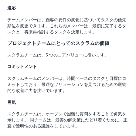
適応
チームメンバーは、顧客の要件の変化に基づいてタスクの優先
順位を変更できます。これらのメンバーは、最初に完了するタ
スクと、将来再検討するタスクを決定します。
プロジェクトチームにとってのスクラムの価値
スクラムチームは、5 つのコアバリューに従います。
コミットメント
スクラムチームのメンバーは、時間ベースのタスクと目標にコ
ミットしており、最適なソリューションを見つけるための継続
的な改善に力を注いでいます。
勇気
スクラムチームは、オープンで困難な質問をすることで勇気を
示します。 同チームは、最善の解決策にたどり着くために、正
直で透明性のある議論をしています。