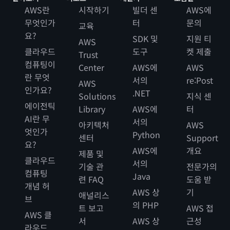
AWS란
시작하기
빌더 센
AWS에
무엇인가
터
문의
교육
요?
SDK 및
지원 티
AWS
클라우드
도구
켓 제출
Trust
컴퓨팅이
Center
AWS에
AWS
란 무엇
서의
re:Post
AWS
인가요?
.NET
Solutions
지식 센
에이전틱
Library
AWS에
터
AI란 무
서의
아키텍처
AWS
엇인가
Python
센터
Support
요?
AWS에
개요
제품 및
클라우드
서의
기술 관
전문가의
컴퓨팅
Java
련 FAQ
도움 받
개념 허
AWS 상
기
애널리스
브
의 PHP
트 보고
AWS 접
AWS 클
서
AWS 상
근성
라우드