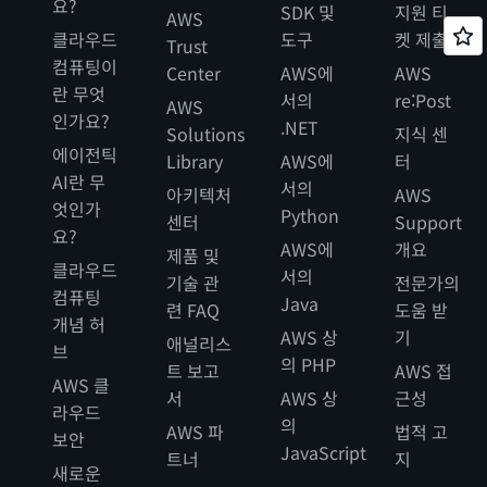
요?
SDK 및
지원 티
AWS
클라우드
도구
켓 제출
Trust
컴퓨팅이
Center
AWS에
AWS
란 무엇
서의
re:Post
AWS
인가요?
.NET
Solutions
지식 센
에이전틱
Library
AWS에
터
AI란 무
서의
아키텍처
AWS
엇인가
Python
센터
Support
요?
AWS에
개요
제품 및
클라우드
서의
기술 관
전문가의
컴퓨팅
Java
련 FAQ
도움 받
개념 허
AWS 상
기
애널리스
브
의 PHP
트 보고
AWS 접
AWS 클
서
AWS 상
근성
라우드
의
AWS 파
법적 고
보안
JavaScript
트너
지
새로운