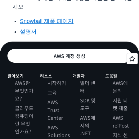
시오
Snowball 제품 페이지
설명서
AWS 계정 생성
알아보기
리소스
개발자
도움말
AWS란
시작하기
빌더 센
AWS에
무엇인가
터
문의
교육
요?
SDK 및
지원 티
AWS
클라우드
도구
켓 제출
Trust
컴퓨팅이
Center
AWS에
AWS
란 무엇
서의
re:Post
AWS
인가요?
.NET
Solutions
지식 센