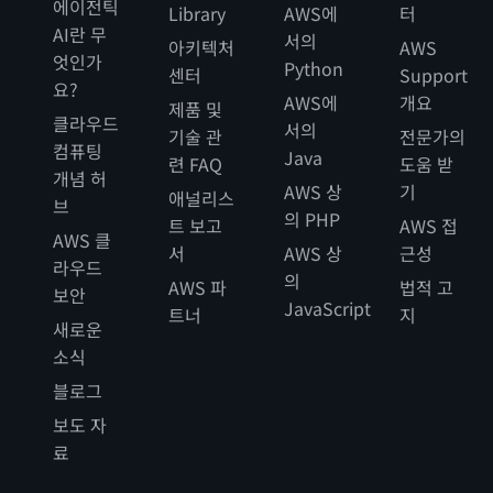
에이전틱
Library
AWS에
터
AI란 무
서의
아키텍처
AWS
엇인가
Python
센터
Support
요?
AWS에
개요
제품 및
클라우드
서의
기술 관
전문가의
컴퓨팅
Java
련 FAQ
도움 받
개념 허
AWS 상
기
애널리스
브
의 PHP
트 보고
AWS 접
AWS 클
서
AWS 상
근성
라우드
의
AWS 파
법적 고
보안
JavaScript
트너
지
새로운
소식
블로그
보도 자
료