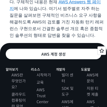
다. 구체적인 내용은 현재
AWS Answers 웹 페이
지
에 나와 있습니다. 여기서 범주별로 자주 하는
질문을 살펴보면 구체적인 비즈니스 요구 사항을
해결하도록 AWS의 검토를 거친 자동화 턴키 레퍼
런스 구현으로서 간결한 솔루션 개요 혹은 종합적
인 솔루션의 형태로 답변을 찾을 수 있습니다.
AWS 계정 생성
알아보기
리소스
개발자
도움말
AWS란
시작하기
빌더 센
AWS에
무엇인가
터
문의
교육
요?
SDK 및
지원 티
AWS
클라우드
도구
켓 제출
Trust
컴퓨팅이
Center
AWS에
AWS
란 무엇