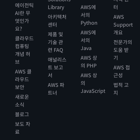
에이전틱
Library
AWS에
터
AI란 무
서의
아키텍처
AWS
엇인가
Python
센터
Support
요?
AWS에
개요
제품 및
클라우드
서의
기술 관
전문가의
컴퓨팅
Java
련 FAQ
도움 받
개념 허
AWS 상
기
애널리스
브
의 PHP
트 보고
AWS 접
AWS 클
서
AWS 상
근성
라우드
의
AWS 파
법적 고
보안
JavaScript
트너
지
새로운
소식
블로그
보도 자
료