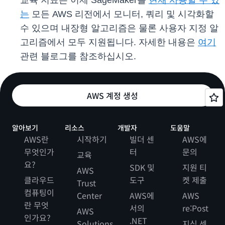
교육 지표는 이제 SageMaker를
현재 사용할 수 있
는
모든 AWS 리전에서 모니터, 쿼리 및 시각화할
수 있으며 내장형 알고리즘은 물론 사용자 지정 알
고리즘에서 모두 지원됩니다. 자세한 내용은
여기
관련 블로그를 참조하십시오.
AWS 계정 생성
알아보기
리소스
개발자
도움말
AWS란
시작하기
빌더 센
AWS에
무엇인가
터
문의
교육
요?
SDK 및
지원 티
AWS
클라우드
도구
켓 제출
Trust
컴퓨팅이
Center
AWS에
AWS
란 무엇
서의
re:Post
AWS
인가요?
.NET
Solutions
지식 센