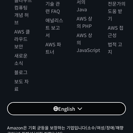
클라우드
서의
기술 관
전문가의
컴퓨팅
Java
련 FAQ
도움 받
개념 허
AWS 상
기
애널리스
브
의 PHP
트 보고
AWS 접
AWS 클
서
AWS 상
근성
라우드
의
AWS 파
법적 고
보안
JavaScript
트너
지
새로운
소식
블로그
보도 자
료
English
Amazon은 기회 균등을 보장하는 기업입니다(소수/여성/장애/재향