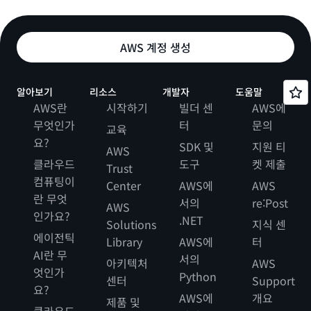
AWS 계정 생성
알아보기
리소스
개발자
도움말
AWS란
시작하기
빌더 센
AWS에
무엇인가
터
문의
교육
요?
SDK 및
지원 티
AWS
클라우드
도구
켓 제출
Trust
컴퓨팅이
Center
AWS에
AWS
란 무엇
서의
re:Post
AWS
인가요?
.NET
Solutions
지식 센
에이전틱
Library
AWS에
터
AI란 무
서의
아키텍처
AWS
엇인가
Python
센터
Support
요?
AWS에
개요
제품 및