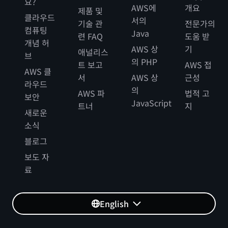
요?
AWS에
개요
제품 및
클라우드
서의
기술 관
전문가의
컴퓨팅
Java
련 FAQ
도움 받
개념 허
AWS 상
기
애널리스
브
의 PHP
트 보고
AWS 접
AWS 클
서
AWS 상
근성
라우드
의
AWS 파
법적 고
보안
JavaScript
트너
지
새로운
소식
블로그
보도 자
료
English