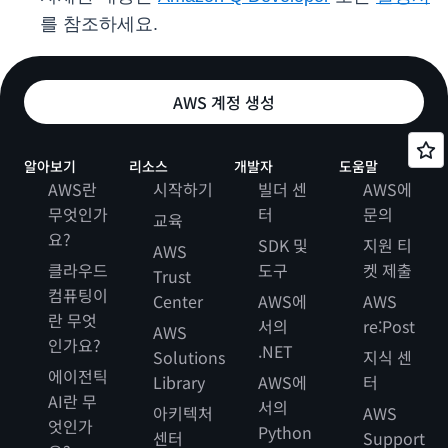
를 참조하세요.
AWS 계정 생성
알아보기
리소스
개발자
도움말
AWS란
시작하기
빌더 센
AWS에
무엇인가
터
문의
교육
요?
SDK 및
지원 티
AWS
클라우드
도구
켓 제출
Trust
컴퓨팅이
Center
AWS에
AWS
란 무엇
서의
re:Post
AWS
인가요?
.NET
Solutions
지식 센
에이전틱
Library
AWS에
터
AI란 무
서의
아키텍처
AWS
엇인가
Python
센터
Support