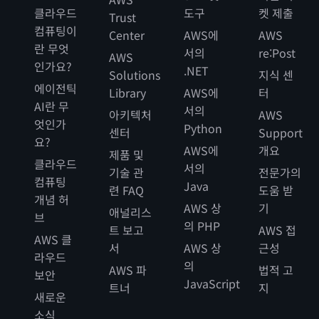
클라우드
도구
켓 제출
Trust
컴퓨팅이
Center
AWS에
AWS
란 무엇
서의
re:Post
AWS
인가요?
.NET
Solutions
지식 센
에이전틱
Library
AWS에
터
AI란 무
서의
아키텍처
AWS
엇인가
Python
센터
Support
요?
AWS에
개요
제품 및
클라우드
서의
기술 관
전문가의
컴퓨팅
Java
련 FAQ
도움 받
개념 허
AWS 상
기
애널리스
브
의 PHP
트 보고
AWS 접
AWS 클
서
AWS 상
근성
라우드
의
AWS 파
법적 고
보안
JavaScript
트너
지
새로운
소식