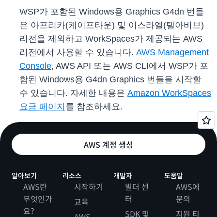
WSP가 포함된 Windows용 Graphics G4dn 번들
은 아프리카(케이프타운) 및 이스라엘(텔아비브)
리전을 제외하고 WorkSpaces가 제공되는 AWS
리전에서 사용할 수 있습니다.
AWS Management
Console
, AWS API 또는 AWS CLI에서 WSP가 포
함된 Windows용 G4dn Graphics 번들을 시작할
수 있습니다. 자세한 내용은
Amazon WorkSpaces
요금 페이지
를 참조하세요.
AWS 계정 생성
알아보기
리소스
개발자
도움말
AWS란
시작하기
빌더 센
AWS에
무엇인가
터
문의
교육
요?
SDK 및
지원 티
AWS