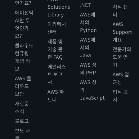
인가요?
.NET
Solutions
지식 센
에이전틱
Library
AWS에
터
AI란 무
서의
아키텍처
AWS
엇인가
Python
센터
Support
요?
AWS에
개요
제품 및
클라우드
서의
기술 관
전문가의
컴퓨팅
Java
련 FAQ
도움 받
개념 허
AWS 상
기
애널리스
브
의 PHP
트 보고
AWS 접
AWS 클
서
AWS 상
근성
라우드
의
AWS 파
법적 고
보안
JavaScript
트너
지
새로운
소식
블로그
보도 자
료