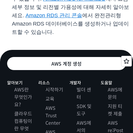
세부 정보 및 리전별 가용성에 대해 자세히 알아보
세요.
Amazon RDS 관리 콘솔
에서 완전관리형
Amazon RDS 데이터베이스를 생성하거나 업데이
트할 수 있습니다.
AWS 계정 생성
알아보기
리소스
개발자
도움말
AWS란
시작하기
빌더 센
AWS에
무엇인가
터
문의
교육
요?
SDK 및
지원 티
AWS
클라우드
도구
켓 제출
Trust
컴퓨팅이
Center
AWS에
AWS
란 무엇
서의
re:Post
AWS