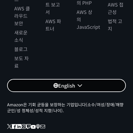
의 PHP
트 보고
AWS 접
AWS 클
서
AWS 상
근성
라우드
의
AWS 파
법적 고
보안
JavaScript
트너
지
새로운
소식
블로그
보도 자
료
English
Amazon은 기회 균등을 보장하는 기업입니다(소수/여성/장애/재향
군인/성 정체성/성적 지향/나이).