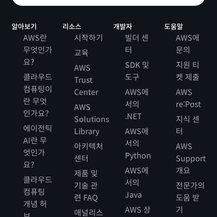
알아보기
리소스
개발자
도움말
AWS란
시작하기
빌더 센
AWS에
무엇인가
터
문의
교육
요?
SDK 및
지원 티
AWS
클라우드
도구
켓 제출
Trust
컴퓨팅이
Center
AWS에
AWS
란 무엇
서의
re:Post
AWS
인가요?
.NET
Solutions
지식 센
에이전틱
Library
AWS에
터
AI란 무
서의
아키텍처
AWS
엇인가
Python
센터
Support
요?
AWS에
개요
제품 및
클라우드
서의
기술 관
전문가의
컴퓨팅
Java
련 FAQ
도움 받
개념 허
AWS 상
기
애널리스
브