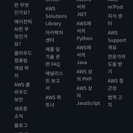
란 무엇
서의
re:Post
AWS
인가요?
.NET
Solutions
지식 센
에이전틱
Library
AWS에
터
AI란 무
서의
아키텍처
AWS
엇인가
Python
센터
Support
요?
AWS에
개요
제품 및
클라우드
서의
기술 관
전문가의
컴퓨팅
Java
련 FAQ
도움 받
개념 허
AWS 상
기
애널리스
브
의 PHP
트 보고
AWS 접
AWS 클
서
AWS 상
근성
라우드
의
AWS 파
법적 고
보안
JavaScript
트너
지
새로운
소식
블로그