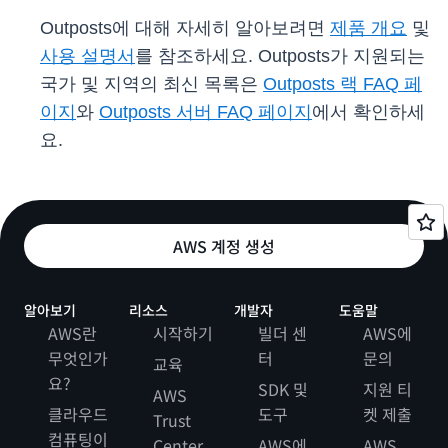
Outposts에 대해 자세히 알아보려면
제품 개요
및
사용 설명서
를 참조하세요. Outposts가 지원되는
국가 및 지역의 최신 목록은
Outposts 랙 FAQ 페
이지
와
Outposts 서버 FAQ 페이지
에서 확인하세
요.
AWS 계정 생성
알아보기
리소스
개발자
도움말
AWS란
시작하기
빌더 센
AWS에
무엇인가
터
문의
교육
요?
SDK 및
지원 티
AWS
클라우드
도구
켓 제출
Trust
컴퓨팅이
Center
AWS에
AWS