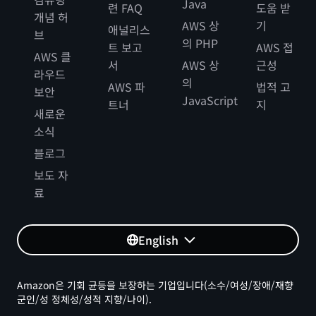
Java
련 FAQ
도움 받
개념 허
AWS 상
기
애널리스
브
의 PHP
트 보고
AWS 접
AWS 클
서
AWS 상
근성
라우드
의
AWS 파
법적 고
보안
JavaScript
트너
지
새로운
소식
블로그
보도 자
료
English
Amazon은 기회 균등을 보장하는 기업입니다(소수/여성/장애/재향
군인/성 정체성/성적 지향/나이).