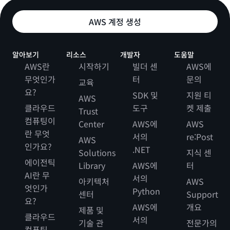
AWS 계정 생성
알아보기
리소스
개발자
도움말
AWS란
시작하기
빌더 센
AWS에
무엇인가
터
문의
교육
요?
SDK 및
지원 티
AWS
클라우드
도구
켓 제출
Trust
컴퓨팅이
Center
AWS에
AWS
란 무엇
서의
re:Post
AWS
인가요?
.NET
Solutions
지식 센
에이전틱
Library
AWS에
터
AI란 무
서의
아키텍처
AWS
엇인가
Python
센터
Support
요?
AWS에
개요
제품 및
클라우드
서의
기술 관
전문가의
컴퓨팅