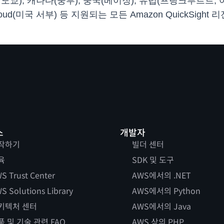
 도쿄), 캐나다(중부), 중국(베이징), 유럽(프랑크푸르트, 
미국 서부) 등 지원되는 모든 Amazon QuickSight 리전에서 Am
스
개발자
작하기
빌더 센터
육
SDK 및 도구
S Trust Center
AWS에서의 .NET
S Solutions Library
AWS에서의 Python
키텍처 센터
AWS에서의 Java
품 및 기술 관련 FAQ
AWS 상의 PHP