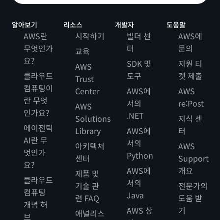
알아보기
리소스
개발자
도움말
AWS란
시작하기
빌더 센
AWS에
무엇인가
터
문의
교육
요?
SDK 및
지원 티
AWS
클라우드
도구
켓 제출
Trust
컴퓨팅이
Center
AWS에
AWS
란 무엇
서의
re:Post
AWS
인가요?
.NET
Solutions
지식 센
에이전틱
Library
AWS에
터
AI란 무
서의
아키텍처
AWS
엇인가
Python
센터
Support
요?
AWS에
개요
제품 및
클라우드
서의
기술 관
전문가의
컴퓨팅
Java
련 FAQ
도움 받
개념 허
AWS 상
기
애널리스
브