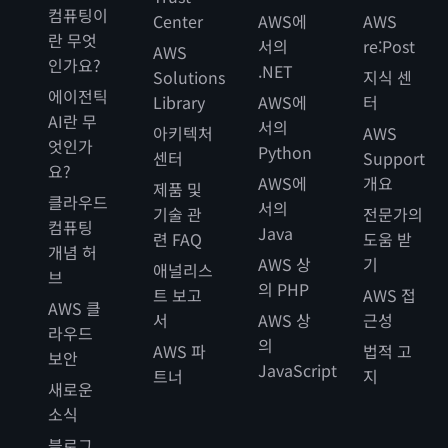
컴퓨팅이
Center
AWS에
AWS
란 무엇
서의
re:Post
AWS
인가요?
.NET
Solutions
지식 센
에이전틱
Library
AWS에
터
AI란 무
서의
아키텍처
AWS
엇인가
Python
센터
Support
요?
AWS에
개요
제품 및
클라우드
서의
기술 관
전문가의
컴퓨팅
Java
련 FAQ
도움 받
개념 허
AWS 상
기
애널리스
브
의 PHP
트 보고
AWS 접
AWS 클
서
AWS 상
근성
라우드
의
AWS 파
법적 고
보안
JavaScript
트너
지
새로운
소식
블로그