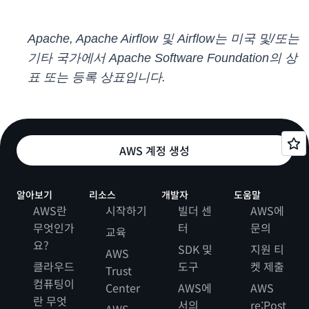
Apache, Apache Airflow 및 Airflow는 미국 및/또는
기타 국가에서 Apache Software Foundation의 상
표 또는 등록 상표입니다.
AWS 계정 생성
알아보기
리소스
개발자
도움말
AWS란
시작하기
빌더 센
AWS에
무엇인가
터
문의
교육
요?
SDK 및
지원 티
AWS
클라우드
도구
켓 제출
Trust
컴퓨팅이
Center
AWS에
AWS
란 무엇
서의
re:Post