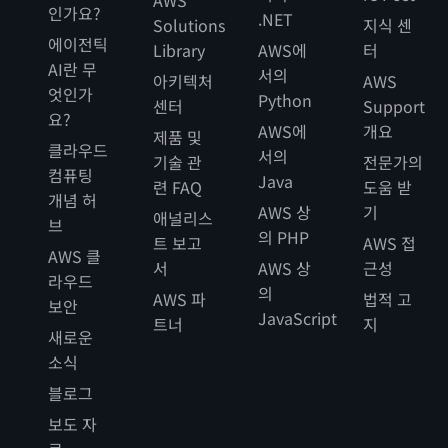
AWS
인가요?
.NET
Solutions
지식 센
에이전틱
Library
AWS에
터
AI란 무
서의
아키텍처
AWS
엇인가
Python
센터
Support
요?
AWS에
개요
제품 및
클라우드
서의
기술 관
전문가의
컴퓨팅
Java
련 FAQ
도움 받
개념 허
AWS 상
기
애널리스
브
의 PHP
트 보고
AWS 접
AWS 클
서
AWS 상
근성
라우드
의
AWS 파
법적 고
보안
JavaScript
트너
지
새로운
소식
블로그
보도 자