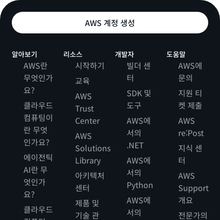
AWS 계정 생성
알아보기
리소스
개발자
도움말
AWS란
시작하기
빌더 센
AWS에
무엇인가
터
문의
교육
요?
SDK 및
지원 티
AWS
클라우드
도구
켓 제출
Trust
컴퓨팅이
Center
AWS에
AWS
란 무엇
서의
re:Post
AWS
인가요?
.NET
Solutions
지식 센
에이전틱
Library
AWS에
터
AI란 무
서의
아키텍처
AWS
엇인가
Python
센터
Support
요?
AWS에
개요
제품 및
클라우드
서의
기술 관
전문가의