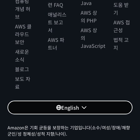
컴퓨팅
Java
련 FAQ
도움 받
개념 허
AWS 상
기
애널리스
브
의 PHP
트 보고
AWS 접
AWS 클
서
AWS 상
근성
라우드
의
AWS 파
법적 고
보안
JavaScript
트너
지
새로운
소식
블로그
보도 자
료
English
Amazon은 기회 균등을 보장하는 기업입니다(소수/여성/장애/재향
군인/성 정체성/성적 지향/나이).