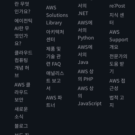
란 무엇
서의
re:Post
AWS
인가요?
.NET
Solutions
지식 센
에이전틱
Library
AWS에
터
AI란 무
서의
아키텍처
AWS
엇인가
Python
센터
Support
요?
AWS에
개요
제품 및
클라우드
서의
기술 관
전문가의
컴퓨팅
Java
련 FAQ
도움 받
개념 허
AWS 상
기
애널리스
브
의 PHP
트 보고
AWS 접
AWS 클
서
AWS 상
근성
라우드
의
AWS 파
법적 고
보안
JavaScript
트너
지
새로운
소식
블로그