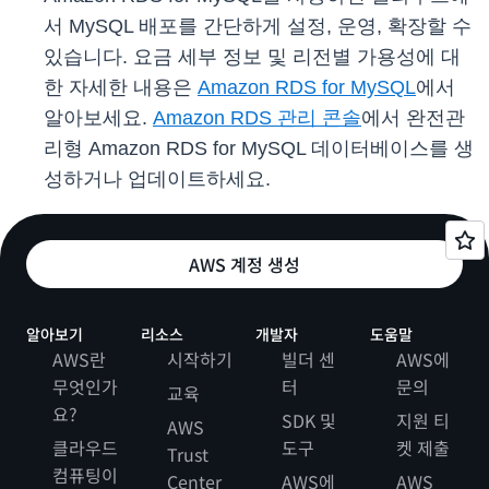
서 MySQL 배포를 간단하게 설정, 운영, 확장할 수
있습니다. 요금 세부 정보 및 리전별 가용성에 대
한 자세한 내용은
Amazon RDS for MySQL
에서
알아보세요.
Amazon RDS 관리 콘솔
에서 완전관
리형 Amazon RDS for MySQL 데이터베이스를 생
성하거나 업데이트하세요.
AWS 계정 생성
알아보기
리소스
개발자
도움말
AWS란
시작하기
빌더 센
AWS에
무엇인가
터
문의
교육
요?
SDK 및
지원 티
AWS
클라우드
도구
켓 제출
Trust
컴퓨팅이
Center
AWS에
AWS