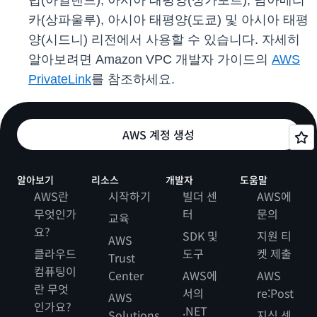
럽(아일랜드), 아시아 태평양(싱가포르), 남아메리
카(상파울루), 아시아 태평양(도쿄) 및 아시아 태평
양(시드니) 리전에서 사용할 수 있습니다. 자세히
알아보려면 Amazon VPC 개발자 가이드의
AWS
PrivateLink
를 참조하세요.
AWS 계정 생성
알아보기
리소스
개발자
도움말
AWS란
시작하기
빌더 센
AWS에
무엇인가
터
문의
교육
요?
SDK 및
지원 티
AWS
클라우드
도구
켓 제출
Trust
컴퓨팅이
Center
AWS에
AWS
란 무엇
서의
re:Post
AWS
인가요?
.NET
Solutions
지식 센