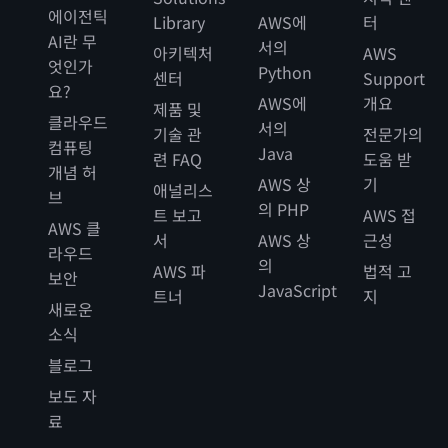
에이전틱
Library
AWS에
터
AI란 무
서의
아키텍처
AWS
엇인가
Python
센터
Support
요?
AWS에
개요
제품 및
클라우드
서의
기술 관
전문가의
컴퓨팅
Java
련 FAQ
도움 받
개념 허
AWS 상
기
애널리스
브
의 PHP
트 보고
AWS 접
AWS 클
서
AWS 상
근성
라우드
의
AWS 파
법적 고
보안
JavaScript
트너
지
새로운
소식
블로그
보도 자
료