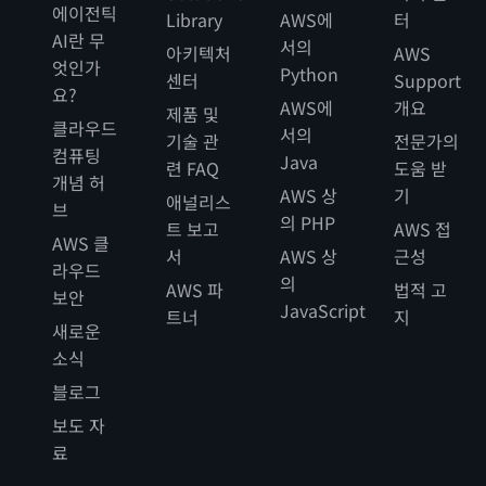
에이전틱
Library
AWS에
터
AI란 무
서의
아키텍처
AWS
엇인가
Python
센터
Support
요?
AWS에
개요
제품 및
클라우드
서의
기술 관
전문가의
컴퓨팅
Java
련 FAQ
도움 받
개념 허
AWS 상
기
애널리스
브
의 PHP
트 보고
AWS 접
AWS 클
서
AWS 상
근성
라우드
의
AWS 파
법적 고
보안
JavaScript
트너
지
새로운
소식
블로그
보도 자
료