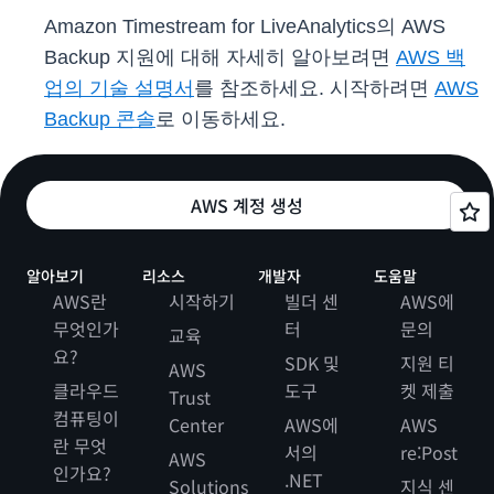
Amazon Timestream for LiveAnalytics의 AWS
Backup 지원에 대해 자세히 알아보려면
AWS 백
업의 기술 설명서
를 참조하세요. 시작하려면
AWS
Backup 콘솔
로 이동하세요.
AWS 계정 생성
알아보기
리소스
개발자
도움말
AWS란
시작하기
빌더 센
AWS에
무엇인가
터
문의
교육
요?
SDK 및
지원 티
AWS
클라우드
도구
켓 제출
Trust
컴퓨팅이
Center
AWS에
AWS
란 무엇
서의
re:Post
AWS
인가요?
.NET
Solutions
지식 센