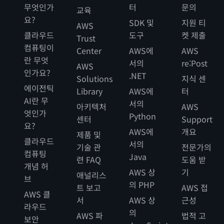
무엇인가
터
문의
교육
요?
SDK 및
지원 티
AWS
클라우드
도구
켓 제출
Trust
컴퓨팅이
Center
AWS에
AWS
란 무엇
서의
re:Post
AWS
인가요?
.NET
Solutions
지식 센
에이전틱
Library
AWS에
터
AI란 무
서의
아키텍처
AWS
엇인가
Python
센터
Support
요?
AWS에
개요
제품 및
클라우드
서의
기술 관
전문가의
컴퓨팅
Java
련 FAQ
도움 받
개념 허
AWS 상
기
애널리스
브
의 PHP
트 보고
AWS 접
AWS 클
서
AWS 상
근성
라우드
의
AWS 파
법적 고
보안