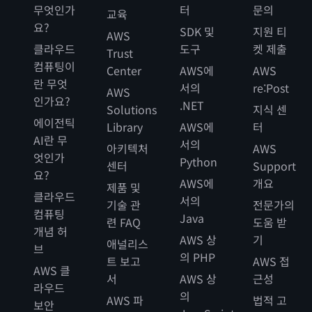
무엇인가
터
문의
교육
요?
SDK 및
지원 티
AWS
클라우드
도구
켓 제출
Trust
컴퓨팅이
Center
AWS에
AWS
란 무엇
서의
re:Post
AWS
인가요?
.NET
Solutions
지식 센
에이전틱
Library
AWS에
터
AI란 무
서의
아키텍처
AWS
엇인가
Python
센터
Support
요?
AWS에
개요
제품 및
클라우드
서의
기술 관
전문가의
컴퓨팅
Java
련 FAQ
도움 받
개념 허
AWS 상
기
애널리스
브
의 PHP
트 보고
AWS 접
AWS 클
서
AWS 상
근성
라우드
의
AWS 파
법적 고
보안