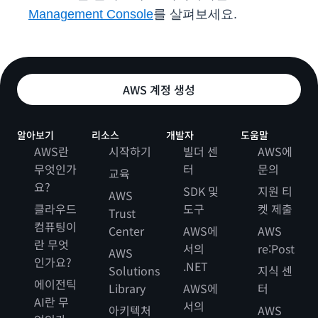
Management Console
를 살펴보세요.
AWS 계정 생성
알아보기
리소스
개발자
도움말
AWS란
시작하기
빌더 센
AWS에
무엇인가
터
문의
교육
요?
SDK 및
지원 티
AWS
클라우드
도구
켓 제출
Trust
컴퓨팅이
Center
AWS에
AWS
란 무엇
서의
re:Post
AWS
인가요?
.NET
Solutions
지식 센
에이전틱
Library
AWS에
터
AI란 무
서의
아키텍처
AWS