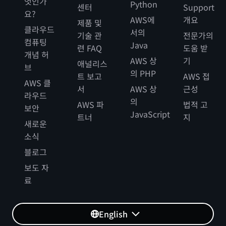
엇인가
Python
센터
Support
요?
AWS에
개요
제품 및
클라우드
서의
기술 관
전문가의
컴퓨팅
Java
련 FAQ
도움 받
개념 허
AWS 상
기
애널리스
브
의 PHP
트 보고
AWS 접
AWS 클
서
AWS 상
근성
라우드
의
AWS 파
법적 고
보안
JavaScript
트너
지
새로운
소식
블로그
보도 자
료
English