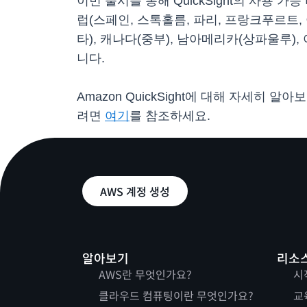
이번 출시를 통해 QuickSight의 사용 
럽(스페인, 스톡홀름, 파리, 프랑크푸르트, 
타), 캐나다(중부), 남아메리카(상파울루), 아
니다.
Amazon QuickSight에 대해 자세히 알
려면
여기
를 참조하세요.
AWS 계정 생성
알아보기
리소
AWS란 무엇인가요?
시
클라우드 컴퓨팅이란 무엇인가요?
교