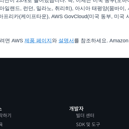
가능 리전이 23개로 늘어났습니다. 즉, 이제는 미국 동부(오하
아일랜드, 런던, 밀라노, 취리히), 아시아 태평양(뭄바이, 
프리카(케이프타운), AWS GovCloud(미국 동부, 미국 서
아보려면 AWS
제품 페이지
와
설명서
를 참조하세요. Amazon
스
개발자
작하기
빌더 센터
육
SDK 및 도구