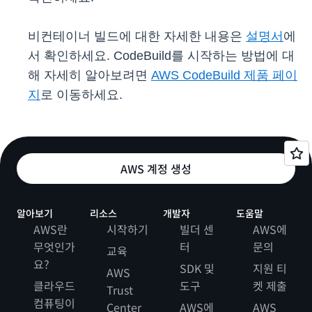
비컨테이너 빌드에 대한 자세한 내용은
설명서
에
서 확인하세요. CodeBuild를 시작하는 방법에 대
해 자세히 알아보려면
AWS CodeBuild 제품 페이
지
로 이동하세요.
AWS 계정 생성
알아보기
리소스
개발자
도움말
AWS란
시작하기
빌더 센
AWS에
무엇인가
터
문의
교육
요?
SDK 및
지원 티
AWS
클라우드
도구
켓 제출
Trust
컴퓨팅이
Center
AWS에
AWS