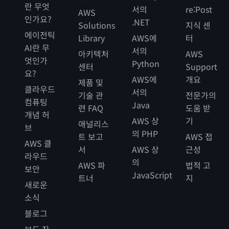
란 무엇
서의
re:Post
AWS
인가요?
.NET
Solutions
지식 센
에이전틱
Library
AWS에
터
AI란 무
서의
아키텍처
AWS
엇인가
Python
센터
Support
요?
AWS에
개요
제품 및
클라우드
서의
기술 관
전문가의
컴퓨팅
Java
련 FAQ
도움 받
개념 허
AWS 상
기
애널리스
브
의 PHP
트 보고
AWS 접
AWS 클
서
AWS 상
근성
라우드
의
AWS 파
법적 고
보안
JavaScript
트너
지
새로운
소식
블로그