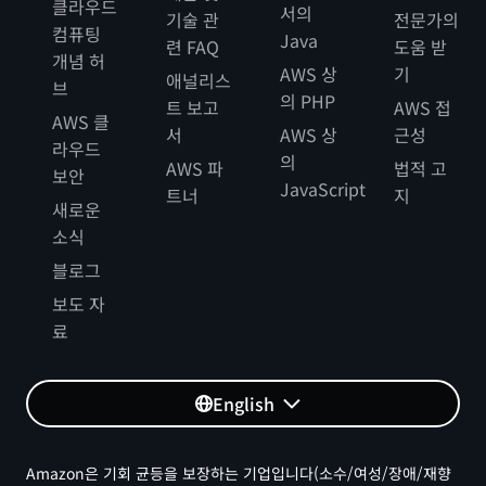
클라우드
서의
기술 관
전문가의
컴퓨팅
Java
련 FAQ
도움 받
개념 허
AWS 상
기
애널리스
브
의 PHP
트 보고
AWS 접
AWS 클
서
AWS 상
근성
라우드
의
AWS 파
법적 고
보안
JavaScript
트너
지
새로운
소식
블로그
보도 자
료
English
Amazon은 기회 균등을 보장하는 기업입니다(소수/여성/장애/재향