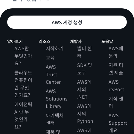
AWS 계정 생성
알아보기
리소스
개발자
도움말
AWS란
시작하기
빌더 센
AWS에
무엇인가
터
문의
교육
요?
SDK 및
지원 티
AWS
클라우드
도구
켓 제출
Trust
컴퓨팅이
Center
AWS에
AWS
란 무엇
서의
re:Post
AWS
인가요?
.NET
Solutions
지식 센
에이전틱
Library
AWS에
터
AI란 무
서의
아키텍처
AWS
엇인가
Python
센터
Support
요?
AWS에
개요
제품 및