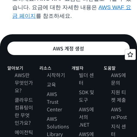
습니다. 요금에 대한 자세한 내용은
AWS WAF 요
금 페이지
를 참조하세요.
AWS 계정 생성
알아보기
리소스
개발자
도움말
AWS란
시작하기
빌더 센
AWS에
무엇인가
터
문의
교육
요?
SDK 및
지원 티
AWS
클라우드
도구
켓 제출
Trust
컴퓨팅이
Center
AWS에
AWS
란 무엇
서의
re:Post
AWS
인가요?
.NET
Solutions
지식 센
에이전틱
Library
AWS에
터