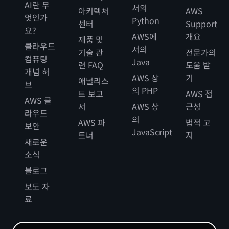
AI란 무
서의
아키텍처
AWS
엇인가
Python
센터
Support
요?
AWS에
개요
제품 및
클라우드
서의
기술 관
전문가의
컴퓨팅
Java
련 FAQ
도움 받
개념 허
AWS 상
기
애널리스
브
의 PHP
트 보고
AWS 접
AWS 클
서
AWS 상
근성
라우드
의
AWS 파
법적 고
보안
JavaScript
트너
지
새로운
소식
블로그
보도 자
료