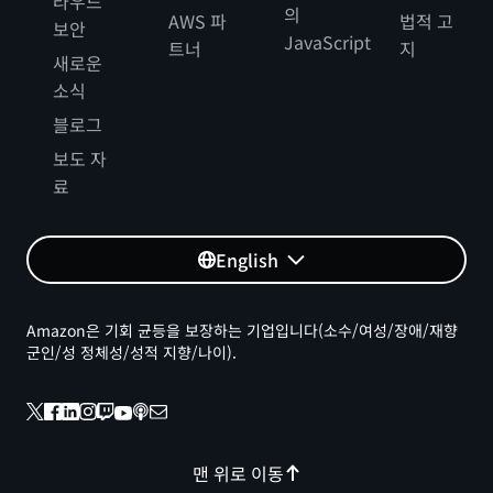
라우드
의
AWS 파
법적 고
보안
JavaScript
트너
지
새로운
소식
블로그
보도 자
료
English
Amazon은 기회 균등을 보장하는 기업입니다(소수/여성/장애/재향
군인/성 정체성/성적 지향/나이).
맨 위로 이동