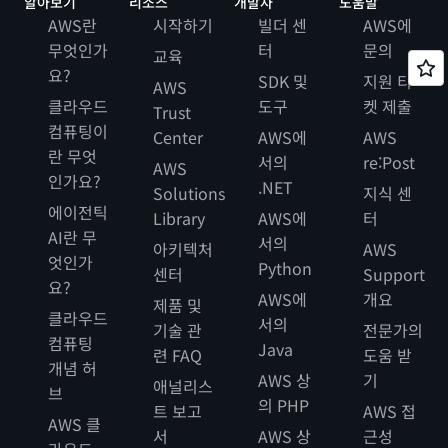
알아보기
리소스
개발자
도움말
AWS란
시작하기
빌더 센
AWS에
무엇인가
터
문의
교육
요?
SDK 및
지원 티
AWS
클라우드
도구
켓 제출
Trust
컴퓨팅이
Center
AWS에
AWS
란 무엇
서의
re:Post
AWS
인가요?
.NET
Solutions
지식 센
에이전틱
Library
AWS에
터
AI란 무
서의
아키텍처
AWS
엇인가
Python
센터
Support
요?
AWS에
개요
제품 및
클라우드
서의
기술 관
전문가의
컴퓨팅
Java
련 FAQ
도움 받
개념 허
AWS 상
기
애널리스
브
의 PHP
트 보고
AWS 접
AWS 클
서
AWS 상
근성