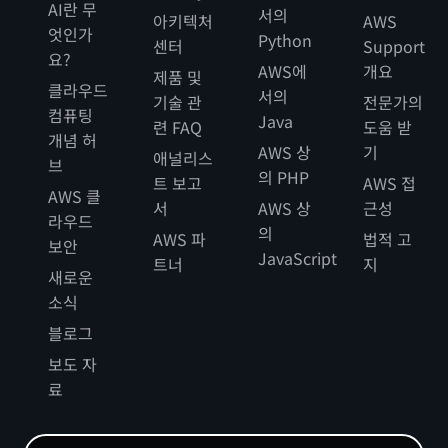
AI란 무
서의
아키텍처
AWS
엇인가
Python
센터
Support
요?
AWS에
개요
제품 및
클라우드
서의
기술 관
전문가의
컴퓨팅
Java
련 FAQ
도움 받
개념 허
AWS 상
기
애널리스
브
의 PHP
트 보고
AWS 접
AWS 클
서
AWS 상
근성
라우드
의
AWS 파
법적 고
보안
JavaScript
트너
지
새로운
소식
블로그
보도 자
료