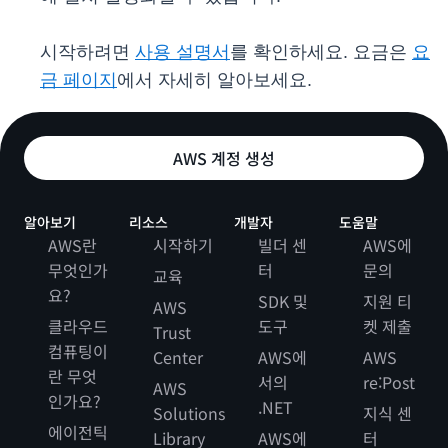
시작하려면
사용 설명서
를 확인하세요. 요금은
요
금 페이지
에서 자세히 알아보세요.
AWS 계정 생성
알아보기
리소스
개발자
도움말
AWS란
시작하기
빌더 센
AWS에
무엇인가
터
문의
교육
요?
SDK 및
지원 티
AWS
클라우드
도구
켓 제출
Trust
컴퓨팅이
Center
AWS에
AWS
란 무엇
서의
re:Post
AWS
인가요?
.NET
Solutions
지식 센
에이전틱
Library
AWS에
터