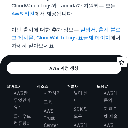
CloudWatch Logs와 Lambda가 지원되는 모든
AWS 리전
에서 제공됩니다.
이번 출시에 대한 추가 정보는
설명서
,
출시 블로
그 게시물
,
CloudWatch Logs 요금제 페이지
에서
자세히 알아보세요.
AWS 계정 생성
알아보기
리소스
개발자
도움말
AWS란
시작하기
빌더 센
AWS에
무엇인가
터
문의
교육
요?
SDK 및
지원 티
AWS
클라우드
도구
켓 제출
Trust
컴퓨팅이
Center
AWS에
AWS