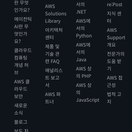
란 무엇
서의
re:Post
AWS
인가요?
.NET
Solutions
지식 센
에이전틱
Library
AWS에
터
AI란 무
서의
아키텍처
AWS
엇인가
Python
센터
Support
요?
AWS에
개요
제품 및
클라우드
서의
기술 관
전문가의
컴퓨팅
Java
련 FAQ
도움 받
개념 허
AWS 상
기
애널리스
브
의 PHP
트 보고
AWS 접
AWS 클
서
AWS 상
근성
라우드
의
AWS 파
법적 고
보안
JavaScript
트너
지
새로운
소식
블로그
보도 자