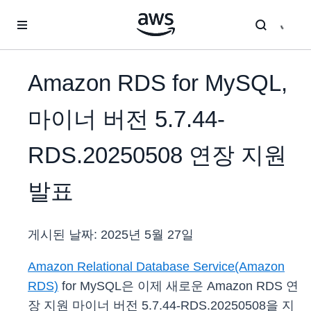
메인 콘텐츠로 건너뛰기
Amazon RDS for MySQL,
마이너 버전 5.7.44-
RDS.20250508 연장 지원
발표
게시된 날짜:
2025년 5월 27일
Amazon Relational Database Service(Amazon
RDS)
for MySQL은 이제 새로운 Amazon RDS 연
장 지원 마이너 버전 5.7.44-RDS.20250508을 지