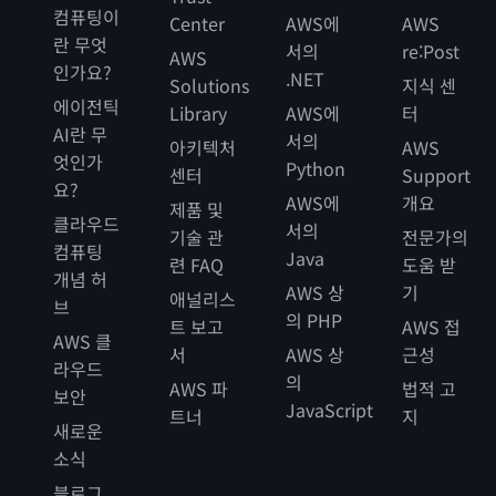
컴퓨팅이
Center
AWS에
AWS
란 무엇
서의
re:Post
AWS
인가요?
.NET
Solutions
지식 센
에이전틱
Library
AWS에
터
AI란 무
서의
아키텍처
AWS
엇인가
Python
센터
Support
요?
AWS에
개요
제품 및
클라우드
서의
기술 관
전문가의
컴퓨팅
Java
련 FAQ
도움 받
개념 허
AWS 상
기
애널리스
브
의 PHP
트 보고
AWS 접
AWS 클
서
AWS 상
근성
라우드
의
AWS 파
법적 고
보안
JavaScript
트너
지
새로운
소식
블로그