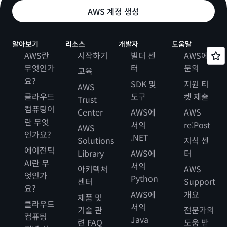
AWS 계정 생성
알아보기
리소스
개발자
도움말
AWS란
시작하기
빌더 센
AWS에
무엇인가
터
문의
교육
요?
SDK 및
지원 티
AWS
클라우드
도구
켓 제출
Trust
컴퓨팅이
Center
AWS에
AWS
란 무엇
서의
re:Post
AWS
인가요?
.NET
Solutions
지식 센
에이전틱
Library
AWS에
터
AI란 무
서의
아키텍처
AWS
엇인가
Python
센터
Support
요?
AWS에
개요
제품 및
클라우드
서의
기술 관
전문가의
컴퓨팅
Java
련 FAQ
도움 받