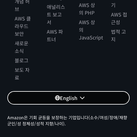
개념 허
AWS 상
기
애널리스
브
의 PHP
트 보고
AWS 접
AWS 클
서
AWS 상
근성
라우드
의
AWS 파
법적 고
보안
JavaScript
트너
지
새로운
소식
블로그
보도 자
료
English
Amazon은 기회 균등을 보장하는 기업입니다(소수/여성/장애/재향
군인/성 정체성/성적 지향/나이).