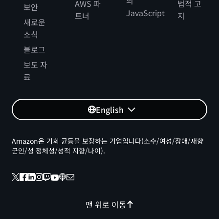
의
AWS 파
법적 고
보안
JavaScript
트너
지
새로운
소식
블로그
보도 자
료
English
Amazon은 기회 균등을 보장하는 기업입니다(소수/여성/장애/재향
군인/성 정체성/성적 지향/나이).
맨 위로 이동