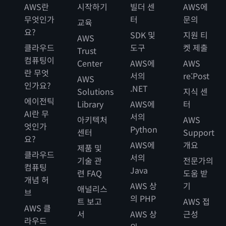
AWS란
시작하기
빌더 센
AWS에
무엇인가
터
문의
교육
요?
SDK 및
지원 티
AWS
클라우드
도구
켓 제출
Trust
컴퓨팅이
Center
AWS에
AWS
란 무엇
서의
re:Post
AWS
인가요?
.NET
Solutions
지식 센
에이전틱
Library
AWS에
터
AI란 무
서의
아키텍처
AWS
엇인가
Python
센터
Support
요?
AWS에
개요
제품 및
클라우드
서의
기술 관
전문가의
컴퓨팅
Java
련 FAQ
도움 받
개념 허
AWS 상
기
애널리스
브
의 PHP
트 보고
AWS 접
AWS 클
서
AWS 상
근성
라우드