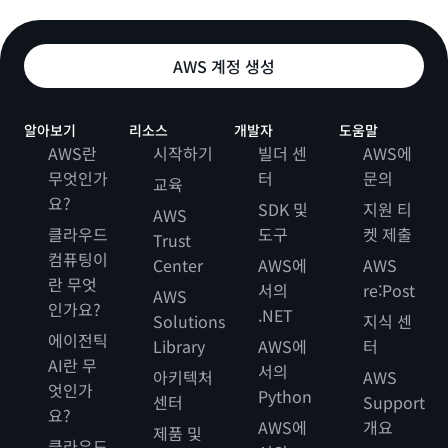
AWS 계정 생성
알아보기
리소스
개발자
도움말
AWS란
시작하기
빌더 센
AWS에
무엇인가
터
문의
교육
요?
SDK 및
지원 티
AWS
클라우드
도구
켓 제출
Trust
컴퓨팅이
Center
AWS에
AWS
란 무엇
서의
re:Post
AWS
인가요?
.NET
Solutions
지식 센
에이전틱
Library
AWS에
터
AI란 무
서의
아키텍처
AWS
엇인가
Python
센터
Support
요?
AWS에
개요
제품 및
클라우드