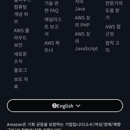
서의
기술 관
전문가의
컴퓨팅
Java
련 FAQ
도움 받
개념 허
AWS 상
기
애널리스
브
의 PHP
트 보고
AWS 접
AWS 클
서
AWS 상
근성
라우드
의
AWS 파
법적 고
보안
JavaScript
트너
지
새로운
소식
블로그
보도 자
료
English
Amazon은 기회 균등을 보장하는 기업입니다(소수/여성/장애/재향