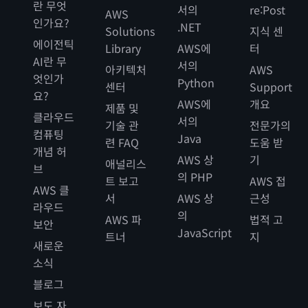
란 무엇
서의
re:Post
AWS
인가요?
.NET
Solutions
지식 센
에이전틱
Library
AWS에
터
AI란 무
서의
아키텍처
AWS
엇인가
Python
센터
Support
요?
AWS에
개요
제품 및
클라우드
서의
기술 관
전문가의
컴퓨팅
Java
련 FAQ
도움 받
개념 허
AWS 상
기
애널리스
브
의 PHP
트 보고
AWS 접
AWS 클
서
AWS 상
근성
라우드
의
AWS 파
법적 고
보안
JavaScript
트너
지
새로운
소식
블로그
보도 자