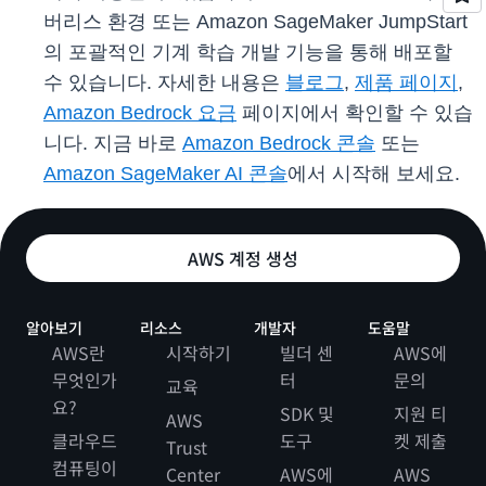
버리스 환경 또는 Amazon SageMaker JumpStart
의 포괄적인 기계 학습 개발 기능을 통해 배포할
수 있습니다. 자세한 내용은
블로그
,
제품 페이지
,
Amazon Bedrock 요금
페이지에서 확인할 수 있습
니다. 지금 바로
Amazon Bedrock 콘솔
또는
Amazon SageMaker AI 콘솔
에서 시작해 보세요.
AWS 계정 생성
알아보기
리소스
개발자
도움말
AWS란
시작하기
빌더 센
AWS에
무엇인가
터
문의
교육
요?
SDK 및
지원 티
AWS
클라우드
도구
켓 제출
Trust
컴퓨팅이
Center
AWS에
AWS