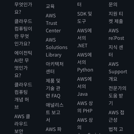
무엇인가
터
문의
교육
요?
SDK 및
지원 티
AWS
클라우드
도구
켓 제출
Trust
컴퓨팅이
Center
AWS에
AWS
란 무엇
서의
re:Post
AWS
인가요?
.NET
Solutions
지식 센
에이전틱
Library
AWS에
터
AI란 무
서의
아키텍처
AWS
엇인가
Python
센터
Support
요?
AWS에
개요
제품 및
클라우드
서의
기술 관
전문가의
컴퓨팅
Java
련 FAQ
도움 받
개념 허
AWS 상
기
애널리스
브
의 PHP
트 보고
AWS 접
AWS 클
서
AWS 상
근성
라우드
의
AWS 파
법적 고
보안