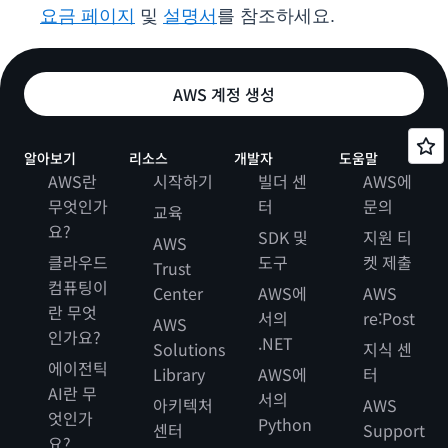
요금 페이지
및
설명서
를 참조하세요.
AWS 계정 생성
알아보기
리소스
개발자
도움말
AWS란
시작하기
빌더 센
AWS에
무엇인가
터
문의
교육
요?
SDK 및
지원 티
AWS
클라우드
도구
켓 제출
Trust
컴퓨팅이
Center
AWS에
AWS
란 무엇
서의
re:Post
AWS
인가요?
.NET
Solutions
지식 센
에이전틱
Library
AWS에
터
AI란 무
서의
아키텍처
AWS
엇인가
Python
센터
Support
요?