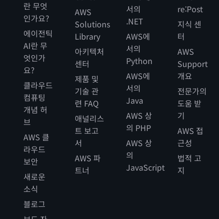
란 무엇
서의
re:Post
AWS
인가요?
.NET
Solutions
지식 센
에이전틱
Library
AWS에
터
AI란 무
서의
아키텍처
AWS
엇인가
Python
센터
Support
요?
AWS에
개요
제품 및
클라우드
서의
기술 관
전문가의
컴퓨팅
Java
련 FAQ
도움 받
개념 허
AWS 상
기
애널리스
브
의 PHP
트 보고
AWS 접
AWS 클
서
AWS 상
근성
라우드
의
AWS 파
법적 고
보안
JavaScript
트너
지
새로운
소식
블로그