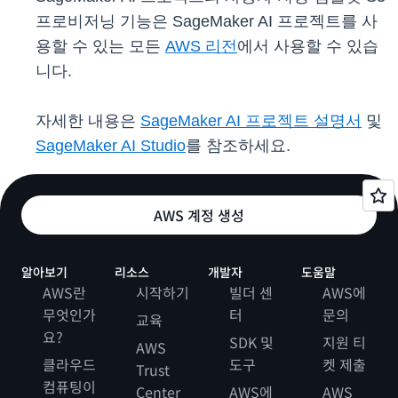
프로비저닝 기능은 SageMaker AI 프로젝트를 사
용할 수 있는 모든
AWS 리전
에서 사용할 수 있습
니다.
자세한 내용은
SageMaker AI 프로젝트 설명서
및
SageMaker AI Studio
를 참조하세요.
AWS 계정 생성
알아보기
리소스
개발자
도움말
AWS란
시작하기
빌더 센
AWS에
무엇인가
터
문의
교육
요?
SDK 및
지원 티
AWS
클라우드
도구
켓 제출
Trust
컴퓨팅이
Center
AWS에
AWS