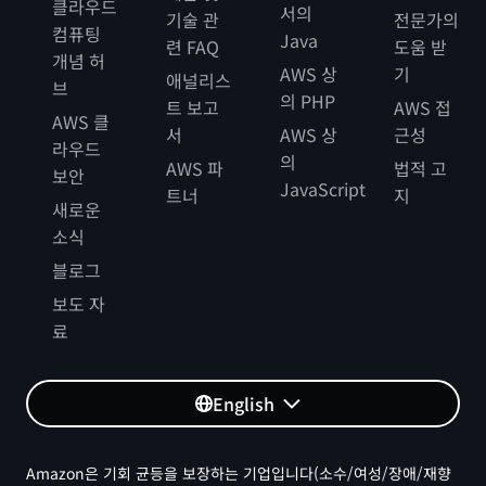
클라우드
서의
기술 관
전문가의
컴퓨팅
Java
련 FAQ
도움 받
개념 허
AWS 상
기
애널리스
브
의 PHP
트 보고
AWS 접
AWS 클
서
AWS 상
근성
라우드
의
AWS 파
법적 고
보안
JavaScript
트너
지
새로운
소식
블로그
보도 자
료
English
Amazon은 기회 균등을 보장하는 기업입니다(소수/여성/장애/재향