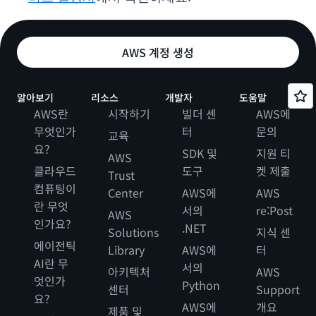
AWS 계정 생성
알아보기
리소스
개발자
도움말
AWS란
시작하기
빌더 센
AWS에
무엇인가
터
문의
교육
요?
SDK 및
지원 티
AWS
클라우드
도구
켓 제출
Trust
컴퓨팅이
Center
AWS에
AWS
란 무엇
서의
re:Post
AWS
인가요?
.NET
Solutions
지식 센
에이전틱
Library
AWS에
터
AI란 무
서의
아키텍처
AWS
엇인가
Python
센터
Support
요?
AWS에
개요
제품 및