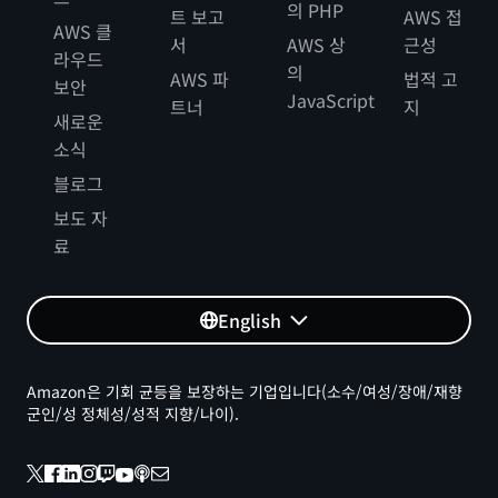
의 PHP
트 보고
AWS 접
AWS 클
서
AWS 상
근성
라우드
의
AWS 파
법적 고
보안
JavaScript
트너
지
새로운
소식
블로그
보도 자
료
English
Amazon은 기회 균등을 보장하는 기업입니다(소수/여성/장애/재향
군인/성 정체성/성적 지향/나이).