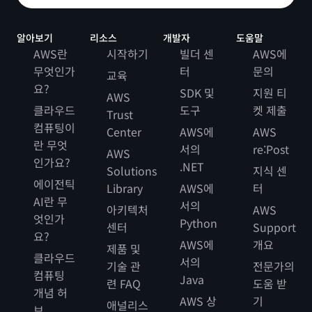
알아보기
리소스
개발자
도움말
AWS란
시작하기
빌더 센
AWS에
무엇인가
터
문의
교육
요?
SDK 및
지원 티
AWS
클라우드
도구
켓 제출
Trust
컴퓨팅이
Center
AWS에
AWS
란 무엇
서의
re:Post
AWS
인가요?
.NET
Solutions
지식 센
에이전틱
Library
AWS에
터
AI란 무
서의
아키텍처
AWS
엇인가
Python
센터
Support
요?
AWS에
개요
제품 및
클라우드
서의
기술 관
전문가의
컴퓨팅
Java
련 FAQ
도움 받
개념 허
AWS 상
기
애널리스
브