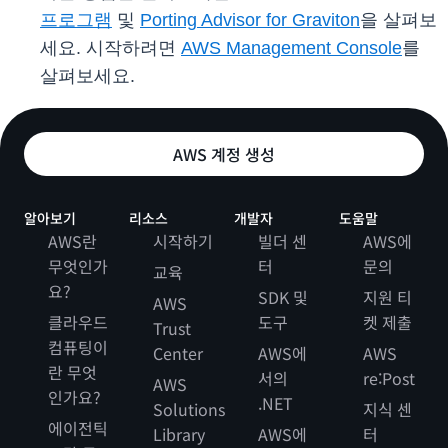
프로그램
및
Porting Advisor for Graviton
을 살펴보
세요. 시작하려면
AWS Management Console
를
살펴보세요.
AWS 계정 생성
알아보기
리소스
개발자
도움말
AWS란
시작하기
빌더 센
AWS에
무엇인가
터
문의
교육
요?
SDK 및
지원 티
AWS
클라우드
도구
켓 제출
Trust
컴퓨팅이
Center
AWS에
AWS
란 무엇
서의
re:Post
AWS
인가요?
.NET
Solutions
지식 센
에이전틱
Library
AWS에
터