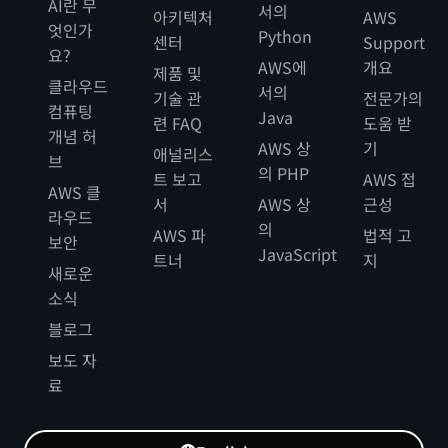
AI란 무
서의
아키텍처
AWS
엇인가
Python
센터
Support
요?
AWS에
개요
제품 및
클라우드
서의
기술 관
전문가의
컴퓨팅
Java
련 FAQ
도움 받
개념 허
AWS 상
기
애널리스
브
의 PHP
트 보고
AWS 접
AWS 클
서
AWS 상
근성
라우드
의
AWS 파
법적 고
보안
JavaScript
트너
지
새로운
소식
블로그
보도 자
료